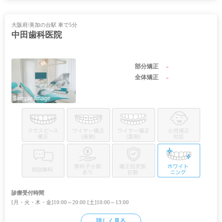
大阪府/美加の台駅 車で5分
中田歯科医院
-
部分矯正
-
全体矯正
診療受付時間
[月・火・木・金]10:00～20:00 [土]10:00～13:00
詳しく見る