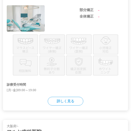
-
部分矯正
-
全体矯正
診療受付時間
[月~金]09:00～19:00
詳しく見る
大阪府/-