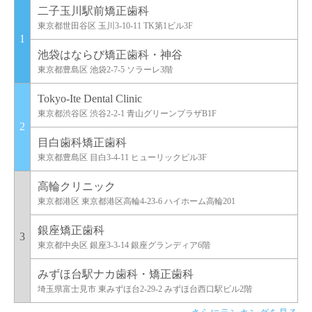
二子玉川駅前矯正歯科
東京都世田谷区 玉川3-10-11 TK第1ビル3F
1
池袋はならび矯正歯科・神谷
東京都豊島区 池袋2-7-5 ソラーレ3階
Tokyo-Ite Dental Clinic
東京都渋谷区 渋谷2-2-1 青山グリーンプラザB1F
2
目白歯科矯正歯科
東京都豊島区 目白3-4-11 ヒューリックビル3F
高輪クリニック
東京都港区 東京都港区高輪4-23-6 ハイホーム高輪201
銀座矯正歯科
3
東京都中央区 銀座3-3-14 銀座グランディア6階
みずほ台駅ナカ歯科・矯正歯科
埼玉県富士見市 東みずほ台2-29-2 みずほ台西口駅ビル2階