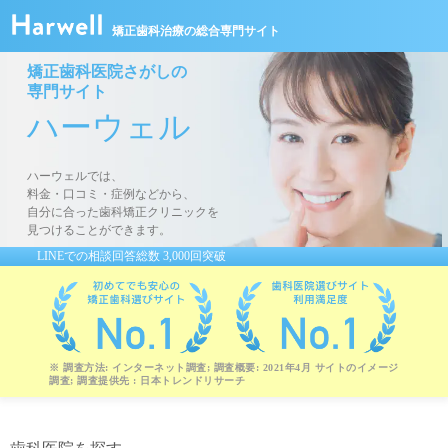
矯正歯科治療の総合専門サイト
矯正歯科医院さがしの
専門サイト
ハーウェル
ハーウェルでは、
料金・口コミ・症例などから、
自分に合った歯科矯正クリニックを
見つけることができます。
LINEでの相談回答総数 3,000回突破
※ 調査方法: インターネット調査; 調査概要: 2021年4月 サイトのイメージ
調査; 調査提供先 : 日本トレンドリサーチ