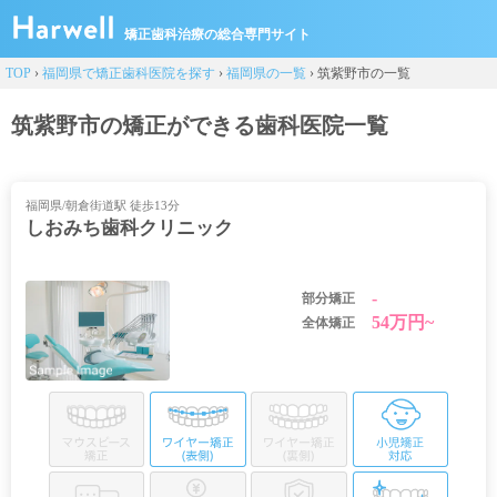
矯正歯科治療の総合専門サイト
TOP
›
福岡県で矯正歯科医院を探す
›
福岡県の一覧
›
筑紫野市の一覧
筑紫野市の矯正ができる歯科医院一覧
福岡県/朝倉街道駅 徒歩13分
しおみち歯科クリニック
-
部分矯正
54万円~
全体矯正