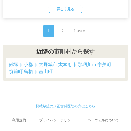
詳しく見る
1
2
Last »
近隣の
市町村から探す
飯塚市
|
小郡市
|
大野城市
|
太宰府市
|
那珂川市
|
宇美町
|
筑前町
|
鳥栖市
|
基山町
掲載希望の矯正歯科医院の方はこちら
利用規約
プライバシーポリシー
ハーウェルについて