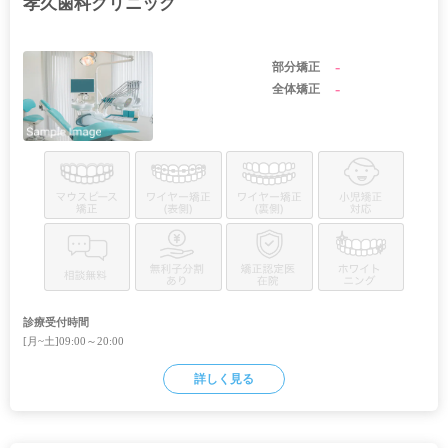
孝久歯科クリニック
-
部分矯正
-
全体矯正
診療受付時間
[月~土]09:00～20:00
詳しく見る