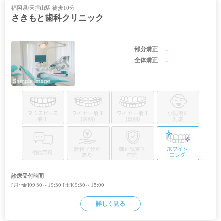
福岡県/天拝山駅 徒歩10分
さきもと歯科クリニック
-
部分矯正
-
全体矯正
診療受付時間
[月~金]09:30～19:30 [土]09:30～15:00
詳しく見る