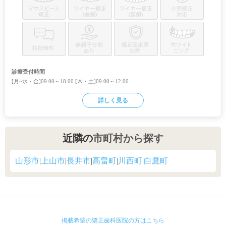
診療受付時間
[月~水・金]09:00～18:00 [木・土]09:00～12:00
詳しく見る
近隣の
市町村から探す
山形市
|
上山市
|
長井市
|
高畠町
|
川西町
|
白鷹町
掲載希望の矯正歯科医院の方はこちら