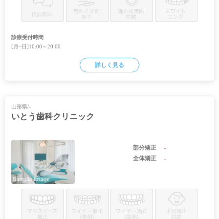
診療受付時間
[月~日]10:00～20:00
詳しく見る
山形県/-
いとう歯科クリニック
-
部分矯正
-
全体矯正