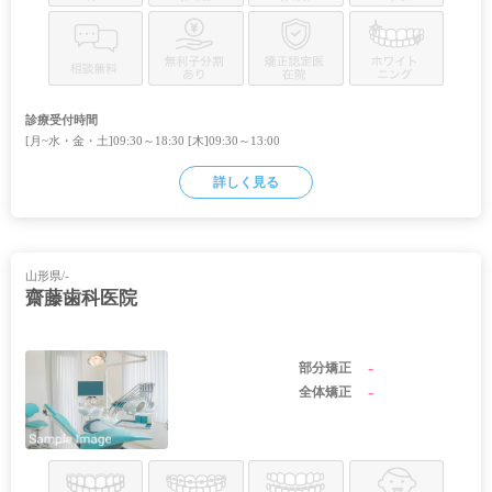
診療受付時間
[月~水・金・土]09:30～18:30 [木]09:30～13:00
詳しく見る
山形県/-
齋藤歯科医院
-
部分矯正
-
全体矯正