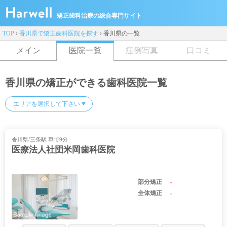
矯正歯科治療の総合専門サイト
TOP
›
香川県で矯正歯科医院を探す
›
香川県の一覧
メイン
医院一覧
症例写真
口コミ
香川県の矯正ができる歯科医院一覧
香川県/三条駅 車で9分
医療法人社団米岡歯科医院
-
部分矯正
-
全体矯正