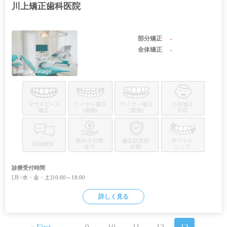
川上矯正歯科医院
-
部分矯正
-
全体矯正
診療受付時間
[月~水・金・土]10:00～18:00
詳しく見る