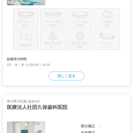
診療受付時間
[月・火・木~土]09:00～18:30
詳しく見る
香川県/潟元駅 徒歩4分
医療法人社団久保歯科医院
-
部分矯正
-
全体矯正