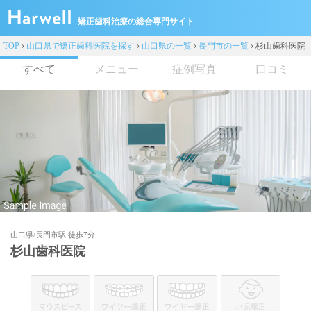
矯正歯科治療の総合専門サイト
TOP
›
山口県で矯正歯科医院を探す
›
山口県の一覧
›
長門市の一覧
›
杉山歯科医院
すべて
メニュー
症例写真
口コミ
山口県/長門市駅 徒歩7分
杉山歯科医院