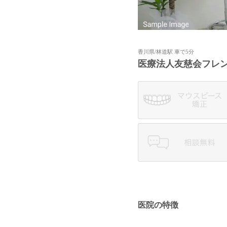
香川県/林道駅 車で5分
医療法人友慈会フレ
医院の特徴