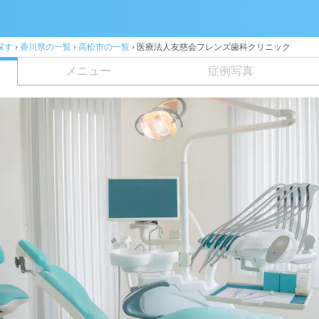
探す
›
香川県の一覧
›
高松市の一覧
›
医療法人友慈会フレンズ歯科クリニック
メニュー
症例写真