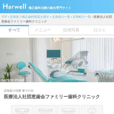
矯正歯科治療の総合専門サイト
TOP
›
北海道で矯正歯科医院を探す
›
北海道の一覧
›
共和町の一覧
›
医療法人社団
恵歯会ファミリー歯科クリニック
すべて
メニュー
症例写真
口コミ
北海道/小沢駅 車で15分
医療法人社団恵歯会ファミリー歯科クリニック