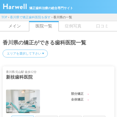
矯正歯科治療の総合専門サイト
TOP
›
香川県で矯正歯科医院を探す
›
香川県の一覧
メイン
医院一覧
症例写真
口コミ
香川県の矯正ができる歯科医院一覧
香川県/元山駅 徒歩12分
新枝歯科医院
-
部分矯正
-
全体矯正