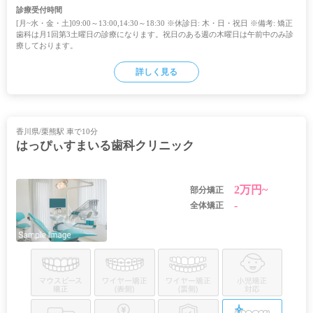
診療受付時間
[月~水・金・土]09:00～13:00,14:30～18:30 ※休診日: 木・日・祝日 ※備考: 矯正
歯科は月1回第3土曜日の診療になります。祝日のある週の木曜日は午前中のみ診
療しております。
詳しく見る
香川県/栗熊駅 車で10分
はっぴぃすまいる歯科クリニック
2万円~
部分矯正
-
全体矯正