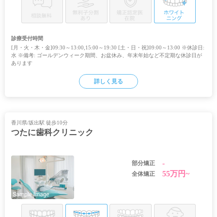
診療受付時間
[月・火・木・金]09:30～13:00,15:00～19:30 [土・日・祝]09:00～13:00 ※休診日:
水 ※備考: ゴールデンウィーク期間、お盆休み、年末年始など不定期な休診日が
あります
詳しく見る
香川県/坂出駅 徒歩10分
つたに歯科クリニック
-
部分矯正
55万円~
全体矯正