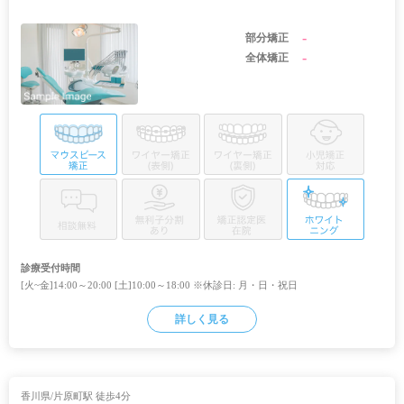
-
部分矯正
-
全体矯正
診療受付時間
[火~金]14:00～20:00 [土]10:00～18:00 ※休診日: 月・日・祝日
詳しく見る
香川県/片原町駅 徒歩4分