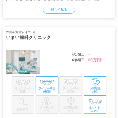
詳しく見る
香川県/丸亀駅 車で8分
いまい歯科クリニック
-
部分矯正
66万円~
全体矯正